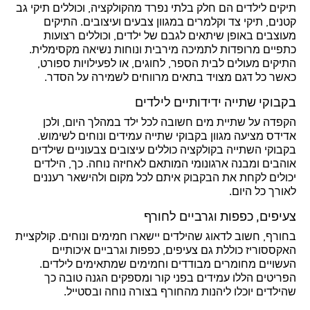
תיקים לילדים הם חלק בלתי נפרד מהקולקציה, וכוללים תיקי גב
קטנים, תיקי צד וקלמרים במגוון צבעים ועיצובים. התיקים
מעוצבים באופן שיתאים לגבם של ילדים, וכוללים רצועות
כתפיים מרופדות לתמיכה מירבית ונוחות נשיאה מקסימלית.
התיקים מעולים לבית הספר, לחוגים, או לפעילויות ספורט,
כאשר כל דגם מצויד בתאים מרווחים לשמירה על הסדר.
בקבוקי שתייה ידידותיים לילדים
הקפדה על שתיית מים חשובה לכל ילד במהלך היום, ולכן
אדידס מציעה מגוון בקבוקי שתייה עמידים ונוחים לשימוש.
בקבוקי השתייה בקולקציה כוללים עיצובים צבעוניים שילדים
אוהבים ומבנה ארגונומי המותאם לאחיזה נוחה. כך, הילדים
יכולים לקחת את הבקבוק איתם לכל מקום ולהישאר רעננים
לאורך כל היום.
צעיפים, כפפות וגרביים לחורף
בחורף, חשוב לדאוג שהילדים יישארו חמימים ונוחים. קולקציית
האקססוריז כוללת גם צעיפים, כפפות וגרביים איכותיים
העשויים מחומרים מבודדים וחמימים שמתאימים לילדים.
הפריטים הללו עמידים בפני קור ומספקים הגנה טובה כך
שהילדים יוכלו ליהנות מהחורף בצורה נוחה ובסטייל.