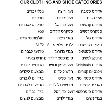
OUR CLOTHING AND SHOE CATEGORIES
אדידס סמבה
נעלי ריצה
נעלי גברים
נעלי נשים
נעלי ילדים
סניקרס
אדידס קמפוס
נעלי כדורגל
סניקרס לגברים
סניקרס לנשים
סניקרס לילדים
F50
אדידס גזל
בגדי ריצה
חולצות טי שרט לגברים
חולצות טי שרט לנשים
ילדים גילאי 8-16
SL72
אדידס ספציאל
בגדי כדורגל
טרנינג לגברים
טרנינג לנשים
סופרסטאר לילדים
חדש באתר
אדידס Originals
נעלי אימון וכושר
מכנסיים קצרים לגברים
מכנסיים קצרים לנשים
חדש לילדים
מבצעים לילדים
אדידס סטאן סמית'
נעלי טניס
בגדי ים לגברים
בגדי ים לנשים
מבצעים לילדים
מבצעים לגברים
אדידס סופרסטאר
נעלי כדורסל
בגדי גברים
בגדי נשים
בגדי ילדים
מבצעים לנשים