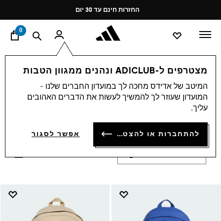
ד
Pause
החזרות חינם עד 30 יום
promotion
rotation
0
ילדים
אקססוריז
מצטרפים ל-ADICLUB ונהנים ממגוון הטבות
אקססוריז לילדים
המיטב של אדידס מחכה לך במועדון החברים שלנו -
(139)
המועדון שעוזר לך להמשיך לעשות את הדברים האהובים
עליך.
קולקציית האקססוריז לילדים של אדידס מציעה מוצרים
פרקטיים ואופנתיים עם עיצובים מרהיבים ואיכות גבוהה
הצג עוד
כך שהילדים יכולים להביע את עצמם ואת הסגנון שלהם
להתחברות או להצטרפות
אפשר לסגור
בכל פעילות.
סינון ומיון
הגדלת התמונות