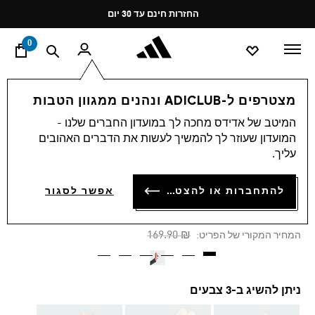
ד
Pause
החזרות חינם עד 30 יום
promotion
rotation
0
ספורט
כדורגל
אקססוריז
מצטרפים ל-ADICLUB ונהנים ממגוון הטבות
המיטב של אדידס מחכה לך במועדון החברים שלנו -
4.2
(14)
-30%
4.2
המועדון שעוזר לך להמשיך לעשות את הדברים האהובים
מתוך
עליך.
5
כפפות שוער PREDATOR
כוכבים,
ערך
TRAINING
להתחברות או להצטרפות
דירוג
אפשר לסגור
ממוצע.
Read
₪ 118.93
14
Price reduced from
to
₪ 169.90
המחיר המקורי של הפריט:
Reviews.
קישור
לאותו
דף.
ניתן להשיג ב-3 צבעים