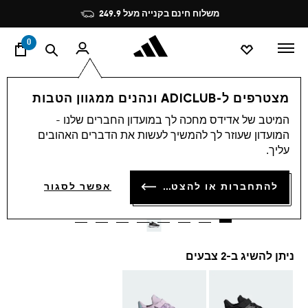
ד
Pause
משלוח חינם בקנייה מעל 249.9
promotion
rotation
0
ילדים
נעליים
מצטרפים ל-ADICLUB ונהנים ממגוון הטבות
המיטב של אדידס מחכה לך במועדון החברים שלנו -
4.9
(130)
-30%
4.9
המועדון שעוזר לך להמשיך לעשות את הדברים האהובים
מתוך
עליך.
5
נעלי ילדים ULTRARUN 5
כוכבים,
ערך
₪ 174.93
להתחברות או להצטרפות
דירוג
אפשר לסגור
ממוצע.
Price reduced from
to
₪ 249.90
המחיר המקורי של הפריט:
Read
130
Reviews.
קישור
לאותו
ניתן להשיג ב-2 צבעים
דף.