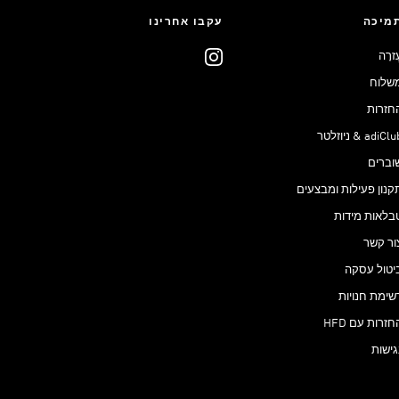
מיכה
עקבו אחרינו
ֶזרָה
שלוח
חזרות
adiCl & ניוזלטר
וברים
קנון פעילות ומבצעים
בלאות מידות
ור קשר
יטול עסקה
שימת חנויות
חזרות עם HFD
גישות