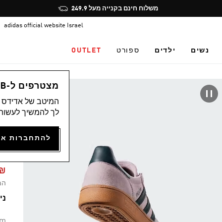
Pause
משלוח חינם בקנייה מעל 249.9
promotion
adidas official website Israel
rotation
נשים
ילדים
ספורט
OUTLET
לי
מצטרפים ל-ADICLUB ונהנים ממגוון הטבות
המיטב של אדידס מ
לך להמשיך לעשות 
L
49.93
המ
נית
um