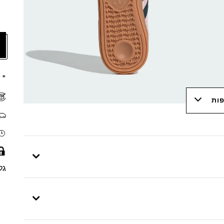
* 
פות
גל