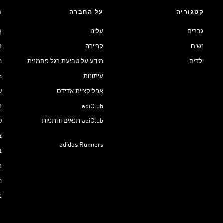
קטגוריה
על החברה
ת
גברים
עלינו
ע
נשים
קריירה
מ
ילדים
מידע על טביעת רגל פחמנית
ה
עיתונות
ub
אפליקציית אדידס
ש
adiClub
ת
adiClub תנאים והתניות
ט
צ
adidas Runners
ב
ר
ה
נ