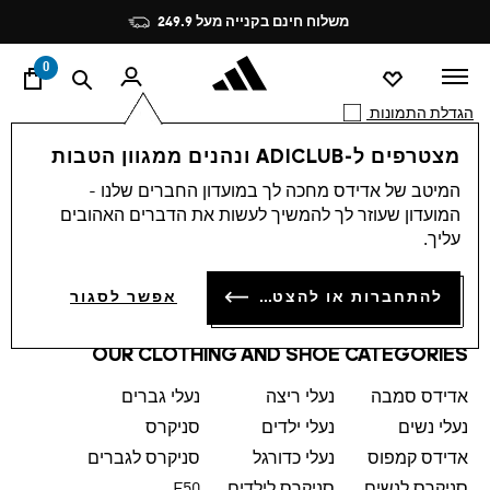
ד
Pause
משלוח חינם בקנייה מעל 249.9
promotion
rotation
0
הגדלת התמונות
מצטרפים ל-ADICLUB ונהנים ממגוון הטבות
0 תוצאות
MEN
המיטב של אדידס מחכה לך במועדון החברים שלנו -
המועדון שעוזר לך להמשיך לעשות את הדברים האהובים
WOMEN
עליך.
KIDS
להתחברות או להצטרפות
אפשר לסגור
SPORTS
OUR CLOTHING AND SHOE CATEGORIES
אדידס סמבה
נעלי ריצה
נעלי גברים
נעלי נשים
נעלי ילדים
סניקרס
אדידס קמפוס
נעלי כדורגל
סניקרס לגברים