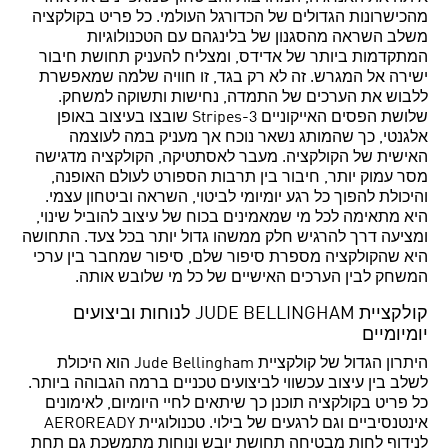
מהכישרונות הגדולים של הכדורגל העולמי. כל פריט בקולקציה
משלב השראה מהסגנון של בלינגהם עם הטכנולוגיות
המתקדמות ביותר של אדידס, ומצליח להעניק תחושת חיבור
ישירה אל המגרש. זה לא רק בגד, זו חוויה שלמה שמאפשרת
ללבוש את הערכים של התמדה, נחישות ותשוקה למשחק.
שלושת הפסים האייקוניים 3-Stripes שובצו בעיצוב באופן
אלגנטי, כך שהמותג נשאר נוכח אך מעניק במה לעוצמה
האישית של הקולקציה. מעבר לאסתטיקה, הקולקציה מדגישה
מסר עמוק יותר, חיבור בין תרבות הספורט לעולם האופנה,
והיכולת להפוך כל רגע יומיומי לביטוי, השראה וביטחון עצמי.
היא מתאימה לכל מי שמאמינים בכוח של עיצוב להוביל שינוי,
ומציעה דרך להרגיש חלק ממשהו גדול יותר בכל צעד. התחושה
היא שהקולקציה מספרת סיפור שלם, סיפור שמחבר בין ערכי
המשחק לבין הערכים האישיים של כל מי שלובש אותה.
קולקציית JUDE BELLINGHAM לנוחות וביצועים
יומיומיים
היתרון הגדול של קולקציית Jude Bellingham הוא היכולת
לשלב בין עיצוב עכשווי לביצועים טכניים ברמה הגבוהה ביותר.
כל פריט בקולקציה תוכנן כך שיתאים לחיי היומיום, לאימונים
אינטנסיביים וגם לרגעים של בילוי. טכנולוגיית AEROREADY
לנידוף לחות מבטיחה תחושת יובש ונוחות מתמשכת גם תחת