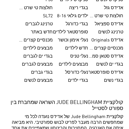
סניקרס לנשים
סניקרס לילדים
F50
אדידס גזל
בגדי ריצה
חולצות טי שרט לגברים
חולצות טי שרט לנשים
ילדים גילאי 8-16
SL72
אדידס ספציאל
בגדי כדורגל
טרנינג לגברים
טרנינג לנשים
סופרסטאר לילדים
חדש באתר
אדידס Originals
נעלי אימון וכושר
מכנסיים קצרים לגברים
מכנסיים קצרים לנשים
חדש לילדים
מבצעים לילדים
אדידס סטאן סמית'
נעלי טניס
בגדי ים לגברים
בגדי ים לנשים
מבצעים לילדים
מבצעים לגברים
אדידס סופרסטאר
נעלי כדורסל
בגדי גברים
בגדי נשים
בגדי ילדים
מבצעים לנשים
קולקציית JUDE BELLINGHAM השראה שמחברת בין
ספורט לסטייל
קולקציית Jude Bellingham של אדידס נועדה לכל מי
שמחפשים הרבה מעבר לפריט לבוש ספורטיבי. היא מביאה
איתה את האנרגיה, המחויבות והביטחון שמאפיינים את אחד