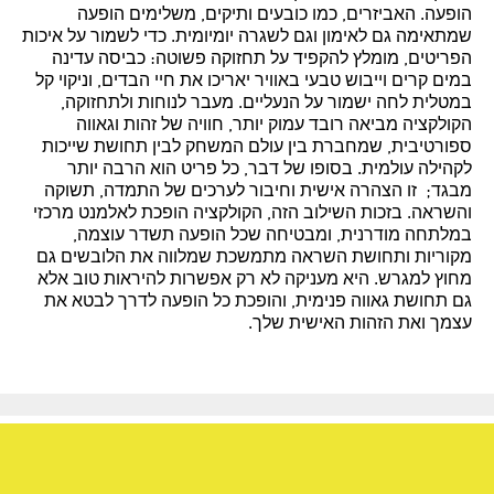
הופעה. האביזרים, כמו כובעים ותיקים, משלימים הופעה
שמתאימה גם לאימון וגם לשגרה יומיומית. כדי לשמור על איכות
הפריטים, מומלץ להקפיד על תחזוקה פשוטה: כביסה עדינה
במים קרים וייבוש טבעי באוויר יאריכו את חיי הבדים, וניקוי קל
במטלית לחה ישמור על הנעליים. מעבר לנוחות ולתחזוקה,
הקולקציה מביאה רובד עמוק יותר, חוויה של זהות וגאווה
ספורטיבית, שמחברת בין עולם המשחק לבין תחושת שייכות
לקהילה עולמית. בסופו של דבר, כל פריט הוא הרבה יותר
מבגד; זו הצהרה אישית וחיבור לערכים של התמדה, תשוקה
והשראה. בזכות השילוב הזה, הקולקציה הופכת לאלמנט מרכזי
במלתחה מודרנית, ומבטיחה שכל הופעה תשדר עוצמה,
מקוריות ותחושת השראה מתמשכת שמלווה את הלובשים גם
מחוץ למגרש. היא מעניקה לא רק אפשרות להיראות טוב אלא
גם תחושת גאווה פנימית, והופכת כל הופעה לדרך לבטא את
עצמך ואת הזהות האישית שלך.