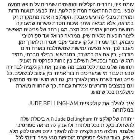
עומס פיזי, והבדים הקלילים והנושמים שומרים על חופש תנועה
טבעי. בזכות ההתאמה המדויקת לגוף, ניתן לבצע תנועות חדות
ומהירות מבלי להרגיש מגבלה. הקולקציה אינה מתמקדת רק
במראה, אלא מביאה איתה איכות חסרת פשרות שמעניקה
תחושת ביטחון אמיתי בכל מצב. מגוון רחב של פריטים מאפשר
ליצור הופעות מלאות שיק, ממראה קז'ואל ועד ספורטיבי
מובהק, תוך שמירה על קו עיצובי עקבי ועמידות לאורך זמן.
מעבר לכך, היא מציעה גמישות שמשתלבת באורח חיים
מודרני; בין אם את במשרד, במגרש או בבילוי חברתי, תמיד
תרגישי בנוח ובסטייל. השילוב בין נוחות לפרקטיות מעניק
תחושה של מוכנות לכל מצב, מה שהופך את הקולקציה לבחירה
טבעית עבור מי שמעריכים חיבור אמיתי בין עיצוב לביצועים. כל
פריט נועד לשרת אתכן לאורך זמן, גם בשימוש יומיומי מתמשך
וגם במצבים הדורשים עמידות גבוהה, כך שהחוויה נשארת
מושלמת בכל שימוש.
איך לשלב את קולקציית JUDE BELLINGHAM
במלתחה
ייחודה של קולקציית Jude Bellingham הוא ביכולת שלה
להשתלב בקלות בכל מלתחה ולהעניק לה מראה ספורטיבי
אלגנטי. חולצה מהקולקציה יכולה להפוך ג’ינס פשוט ללוק מלא
בשיק, בעוד שנעלי הסניקרס מוסיפות מגע צעיר ודינמי לכל