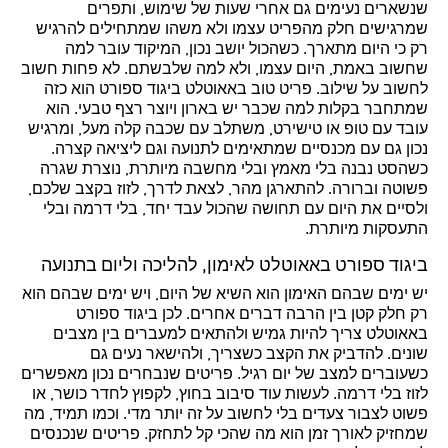
שנשארים נעימים גם אחרי שעות של שימוש, ותפרים
שמרגישים חלק מהפריט עצמו ולא משהו שמתחילים להרגיש
רק כי היום מתארך. כשהכול יושב נכון, המיקוד עובר למה
שחשוב באמת, היום עצמו, ולא למה שלבשתם. לא פחות חשוב
לחשוב על שילוב. פריט טוב באאוטלט ביגוד ספורט הוא כזה
שמתחבר בקלות למה שכבר יש בארון ויוצר רצף טבעי. הוא
עובד עם טופ או טישירט, משתלב עם שכבה קלה מעל, ומרגיש
נכון גם עם מכנסיים שמתאימים לתנועה וגם ליציאה קצרה.
כשהסט נבנה בלי מאמץ ובלי מחשבה מיותרת, נוצרת שגרה
פשוטה וברורה. להתארגן מהר, לצאת לדרך, לזוז בקצב שלכם,
ולסיים את היום עם תחושה שהכול עבד יחד, בלי דרמה ובלי
התעסקות מיותרת.
ביגוד ספורט באאוטלט לאימון, להליכה וליום בתנועה
יש ימים שבהם האימון הוא השיא של היום, ויש ימים שבהם הוא
רק חלק קטן בין הרבה דברים אחרים. לכן ביגוד ספורט
באאוטלט צריך להיות גמיש ולהתאים למעברים בין מצבים
שונים. להדביק את הקצב כשצריך, ולהישאר נעים גם
כשעוברים למצב של יום רגיל. פריטים שנבחרים נכון מאפשרים
לזוז בלי דרמה. לעשות עוד סיבוב בחוץ, לקפוץ לחדר כושר, או
פשוט לצבור צעדים בלי לחשוב על זה יותר מדי. וכמו תמיד, מה
שמחזיק לאורך זמן הוא מה שהכי קל לתחזק. פריטים שנכנסים