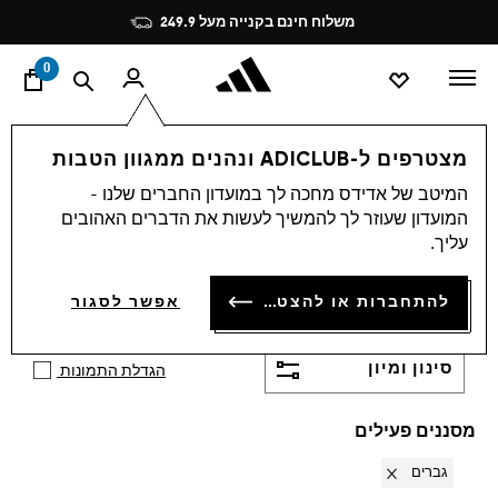
ד
Pause
משלוח חינם בקנייה מעל 249.9
promotion
rotation
0
OUTLET
מועדפים
Sportswear
מצטרפים ל-ADICLUB ונהנים ממגוון הטבות
גברים
·
אאוטלט ביגוד ספורט
המיטב של אדידס מחכה לך במועדון החברים שלנו -
המועדון שעוזר לך להמשיך לעשות את הדברים האהובים
(264)
עליך.
באאוטלט ביגוד ספורט של אדידס תמצאו פריטים
שמכניסים אנרגיה לשגרה. לאימון, להליכה וליום עמוס.
להתחברות או להצטרפות
אפשר לסגור
הצג עוד
בוחרים בקלות, משלבים בלי מאמץ, ונותנים לקצב
להוביל את היום כבר מהצעד הראשון.
סינון ומיון
הגדלת התמונות
מסננים פעילים
Remove filter Currently Refined by מגדר: גברים
גברים