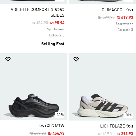
כפכפים ADILETTE COMFORT
נעלי CLIMACOOL
SLIDES
Price Reduced Fro
To
₪ 599.90
₪ 419.93
Price Reduced From
To
₪ 159.90
₪ 95.94
Sportswear
Sportswear
3 Colours
3 Colours
Selling Fast
-30%
-30%
XLG MTW נעלי
נעלי LIGHTBLAZE
Price Reduced From
To
₪ 649.90
₪ 454.93
Price Reduced Fro
To
₪ 419.90
₪ 293.93