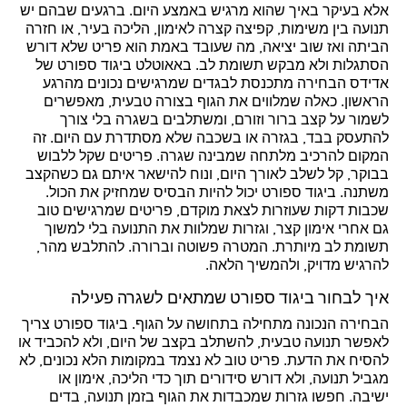
אלא בעיקר באיך שהוא מרגיש באמצע היום. ברגעים שבהם יש
תנועה בין משימות, קפיצה קצרה לאימון, הליכה בעיר, או חזרה
הביתה ואז שוב יציאה, מה שעובד באמת הוא פריט שלא דורש
הסתגלות ולא מבקש תשומת לב. באאוטלט ביגוד ספורט של
אדידס הבחירה מתכנסת לבגדים שמרגישים נכונים מהרגע
הראשון. כאלה שמלווים את הגוף בצורה טבעית, מאפשרים
לשמור על קצב ברור וזורם, ומשתלבים בשגרה בלי צורך
להתעסק בבד, בגזרה או בשכבה שלא מסתדרת עם היום. זה
המקום להרכיב מלתחה שמבינה שגרה. פריטים שקל ללבוש
בבוקר, קל לשלב לאורך היום, ונוח להישאר איתם גם כשהקצב
משתנה. ביגוד ספורט יכול להיות הבסיס שמחזיק את הכול.
שכבות דקות שעוזרות לצאת מוקדם, פריטים שמרגישים טוב
גם אחרי אימון קצר, וגזרות שמלוות את התנועה בלי למשוך
תשומת לב מיותרת. המטרה פשוטה וברורה. להתלבש מהר,
להרגיש מדויק, ולהמשיך הלאה.
איך לבחור ביגוד ספורט שמתאים לשגרה פעילה
הבחירה הנכונה מתחילה בתחושה על הגוף. ביגוד ספורט צריך
לאפשר תנועה טבעית, להשתלב בקצב של היום, ולא להכביד או
להסיח את הדעת. פריט טוב לא נצמד במקומות הלא נכונים, לא
מגביל תנועה, ולא דורש סידורים תוך כדי הליכה, אימון או
ישיבה. חפשו גזרות שמכבדות את הגוף בזמן תנועה, בדים