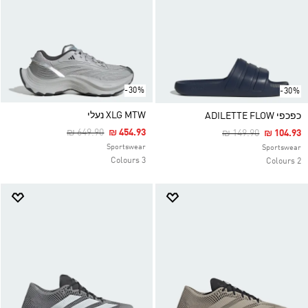
-30%
-30%
XLG MTW נעלי
כפכפי ADILETTE FLOW
Price Reduced From
To
₪ 649.90
₪ 454.93
Price Reduced Fro
To
₪ 149.90
₪ 104.93
Sportswear
Sportswear
3 Colours
2 Colours