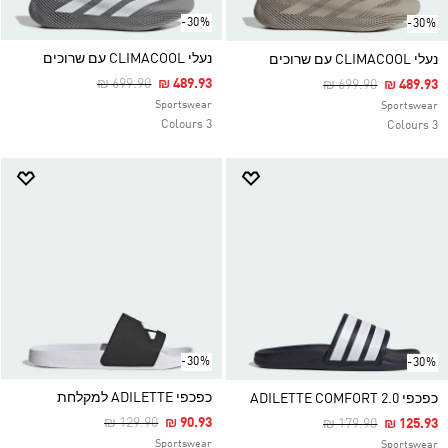
-30%
-30%
נעלי CLIMACOOL עם שרוכים
נעלי CLIMACOOL עם שרוכים
Price Reduced From
To
₪ 699.90
₪ 489.93
Price Reduced Fro
To
₪ 699.90
₪ 489.93
Sportswear
Sportswear
3 Colours
3 Colours
-30%
-30%
כפכפי ADILETTE למקלחת
כפכפי ADILETTE COMFORT 2.0
Price Reduced From
To
₪ 129.90
₪ 90.93
Price Reduced Fro
To
₪ 179.90
₪ 125.93
Sportswear
Sportswear