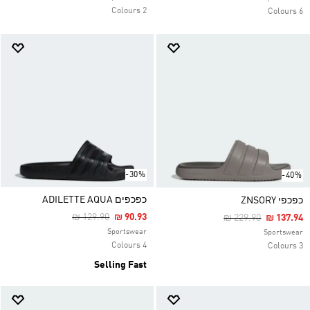
2 Colours
6 Colours
-30%
-40%
כפכפים ADILETTE AQUA
כפכפי ZNSORY
Price Reduced From
To
₪ 129.90
₪ 90.93
Price Reduced Fro
To
₪ 229.90
₪ 137.94
Sportswear
Sportswear
4 Colours
3 Colours
Selling Fast