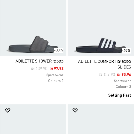
-30%
-40%
כפכפי ADILETTE SHOWER
כפכפים ADILETTE COMFORT
SLIDES
Price Reduced From
To
₪ 139.90
₪ 97.93
Price Reduced Fr
To
₪ 159.90
₪ 95.94
Sportswear
2 Colours
Sportswear
3 Colours
Selling Fast