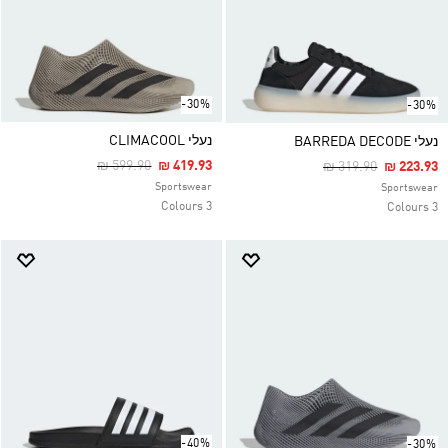
-30%
-30%
נעלי CLIMACOOL
נעלי BARREDA DECODE
Price Reduced From
To
₪ 599.90
₪ 419.93
Price Reduced Fro
To
₪ 319.90
₪ 223.93
Sportswear
Sportswear
3 Colours
3 Colours
-40%
-30%