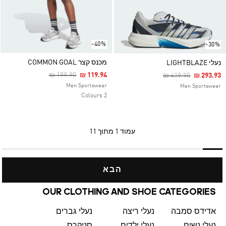
-40%
-30%
מכנס קצר COMMON GOAL
נעלי LIGHTBLAZE
Price Reduced From
To
₪ 199.90
₪ 119.94
Price Reduced Fro
To
₪ 419.90
₪ 293.93
Men Sportswear
Men Sportswear
2 Colours
עמוד
1 מתוך 11
הבא
OUR CLOTHING AND SHOE CATEGORIES
אדידס סמבה
נעלי ריצה
נעלי גברים