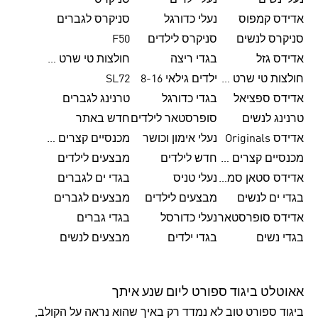
נעלי נשים
נעלי ילדים
סניקרס
אדידס קמפוס
נעלי כדורגל
סניקרס לגברים
סניקרס לנשים
סניקרס לילדים
F50
אדידס גזל
בגדי ריצה
חולצות טי שרט לגברים
חולצות טי שרט לנשים
ילדים גילאי 8-16
SL72
אדידס ספציאל
בגדי כדורגל
טרנינג לגברים
טרנינג לנשים
סופרסטאר לילדים
חדש באתר
אדידס Originals
נעלי אימון וכושר
מכנסיים קצרים לגברים
מכנסיים קצרים לנשים
חדש לילדים
מבצעים לילדים
אדידס סטאן סמית'
נעלי טניס
בגדי ים לגברים
בגדי ים לנשים
מבצעים לילדים
מבצעים לגברים
אדידס סופרסטאר
נעלי כדורסל
בגדי גברים
בגדי נשים
בגדי ילדים
מבצעים לנשים
אאוטלט ביגוד ספורט ליום שנע איתך
ביגוד ספורט טוב לא נמדד רק באיך שהוא נראה על הקולב,