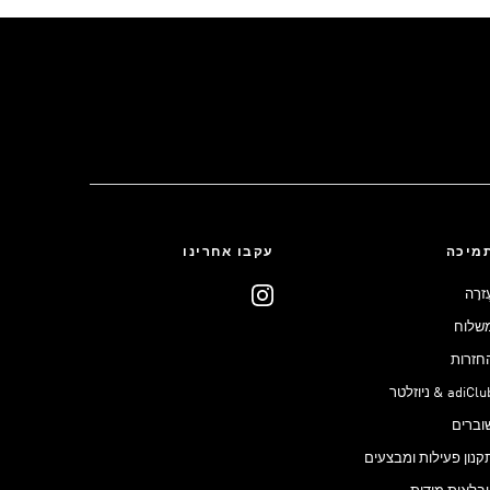
מיכה
עקבו אחרינו
ֶזרָה
שלוח
חזרות
adiCl & ניוזלטר
וברים
קנון פעילות ומבצעים