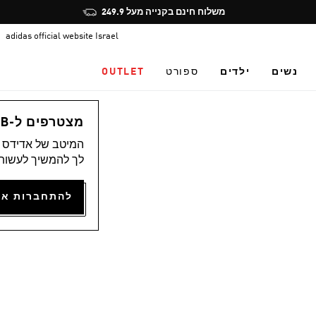
Pause
משלוח חינם בקנייה מעל 249.9
promotion
adidas official website Israel
rotation
נשים
ילדים
ספורט
OUTLET
מצטרפים ל-ADICLUB ונהנים ממגוון הטבות
המיטב של אדידס מ
לך להמשיך לעשות 