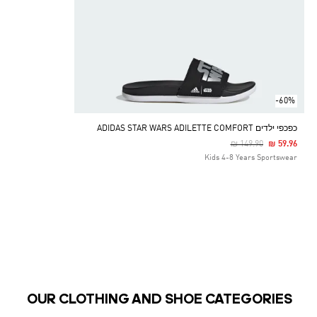
-60%
כפכפי ילדים ADIDAS STAR WARS ADILETTE COMFORT
Price Reduced From
To
₪ 149.90
₪ 59.96
Kids 4-8 Years Sportswear
OUR CLOTHING AND SHOE CATEGORIES