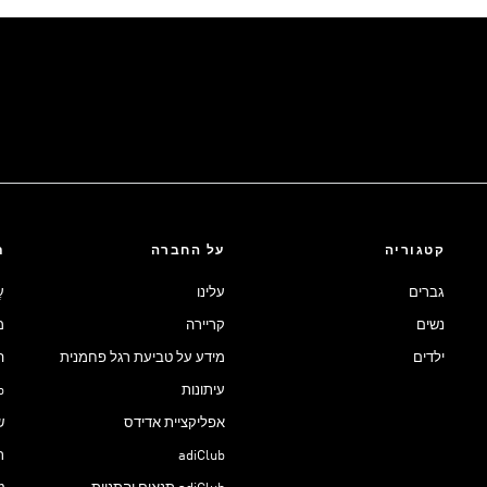
קטגוריה
על החברה
ת
גברים
עלינו
ע
נשים
קריירה
מ
ילדים
מידע על טביעת רגל פחמנית
ה
עיתונות
ub
אפליקציית אדידס
ש
adiClub
ת