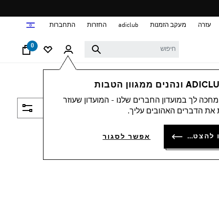
ד
עזרה
מעקב הזמנות
adiclub
החזרות
התחברות
0
חכה לך במועדון החברים שלנו - המועדון שעוזר
סינון ומיון
את הדברים האהובים עליך.
להתחברות או להצטרפות
אפשר לסגור