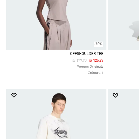
-30%
OFFSHOULDER TEE
Price Reduced From
To
₪ 179.90
₪ 125.93
Selected
Women Originals
2 Colours