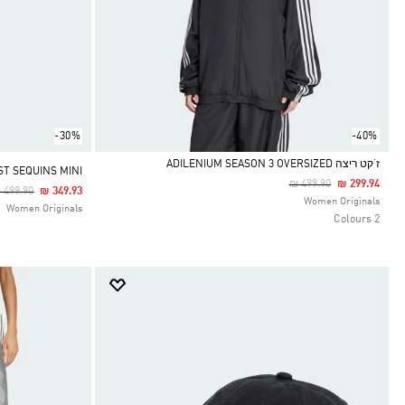
-30%
-40%
ז‘קט ריצה ADILENIUM SEASON 3 OVERSIZED
IST SEQUINS MINI
Price Reduced From
To
₪ 499.90
₪ 299.94
rice Reduced From
To
 499.90
₪ 349.93
Selected
Women Originals
Women Originals
2 Colours