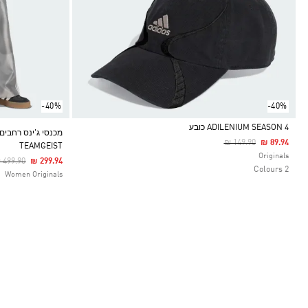
-40%
-40%
ADILENIUM SEASON 4 כובע
Price Reduced From
To
₪ 149.90
₪ 89.94
TEAMGEIST
Selected
Originals
rice Reduced From
To
 499.90
₪ 299.94
2 Colours
Women Originals