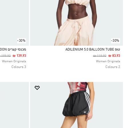
-30%
-30%
טופ ADILENIUM 5.0 BALLOON TUBE
מכנסי קצרים ADILENIUM 5.0 BALLOON
rice Reduced From
To
Price Reduced From
To
 199.90
₪ 139.93
₪ 119.90
₪ 83.93
Selected
Selected
Women Originals
Women Originals
3 Colours
2 Colours