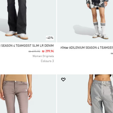
-40%
ENIUM SEASON 4 TEAMGEIST SLIM LR DENIM
ADILENIUM SEASON 4 TEAMGE שמלת
Price Reduced From
To
₪ 499.90
₪ 299.94
P
₪
Selected
Women Originals
3 Colours