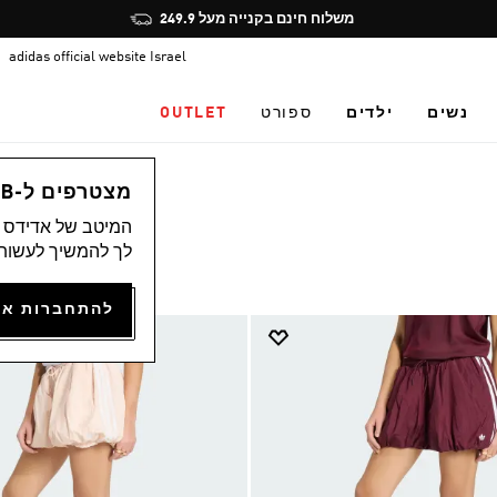
Pause
הצטרפו חינם לאדיקלאב, תיהנו מהטבות ותצברו נקודות
promotion
adidas official website Israel
rotation
נשים
ילדים
ספורט
OUTLET
מצטרפים ל-ADICLUB ונהנים ממגוון הטבות
המיטב של אדידס מ
לך להמשיך לעשות 