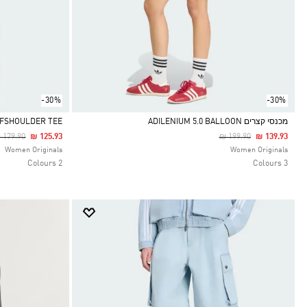
-30%
-30%
מכנסי קצרים ADILENIUM 5.0 BALLOON
FSHOULDER TEE
rice Reduced From
To
Price Reduced From
To
 179.90
₪ 125.93
₪ 199.90
₪ 139.93
Selected
Selected
Women Originals
Women Originals
2 Colours
3 Colours