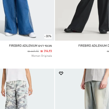
-30%
מכנסי דנים FIREBIRD ADILENIUM
Price Reduced From
To
P
₪ 449.90
₪ 314.93
₪
Women Originals