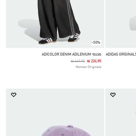
-50%
ADIDAS ORIGINALS 
מכנסי ADICOLOR DENIM ADILENIUM
Price Reduced From
To
₪ 449.90
₪ 224.95
Women Originals