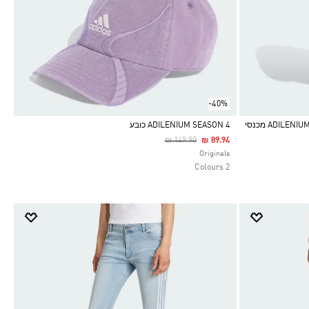
-40%
ADIL מכנסי
ADILENIUM SEASON 4 כובע
Price Reduced From
To
₪ 149.90
₪ 89.94
Selected
Originals
2 Colours