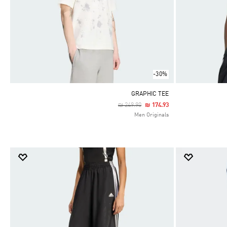
-30%
GRAPHIC TEE
Price Reduced From
To
₪ 249.90
₪ 174.93
Men Originals