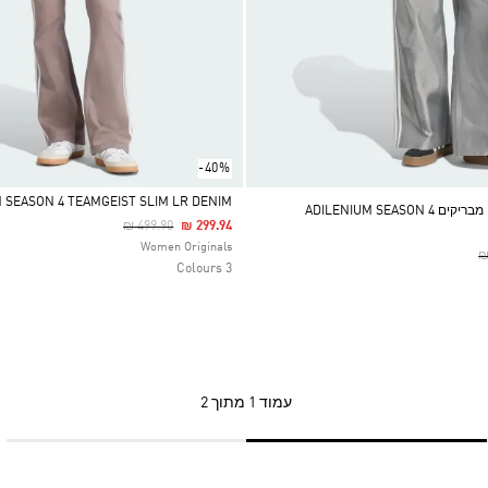
-40%
ENIUM SEASON 4 TEAMGEIST SLIM LR DENIM
מכנסי ג'ינס רחבים מבריקים ADILENIUM SEASON 4
Price Reduced From
To
₪ 499.90
₪ 299.94
Selected
Women Originals
P
₪
3 Colours
עמוד
1 מתוך 2