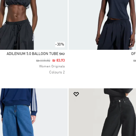
-30%
OF
טופ ADILENIUM 5.0 BALLOON TUBE
Price Reduced From
To
P
₪ 119.90
₪ 83.93
₪
Selected
Women Originals
2 Colours