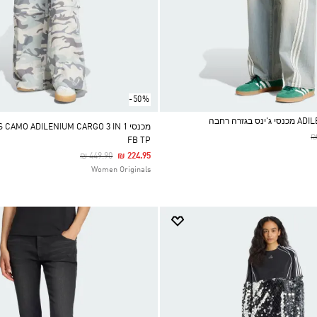
-50%
גזרה רחבה
מכנסי CAMO ADILENIUM CARGO 3 IN 1
P
₪
FB TP
Price Reduced From
To
₪ 449.90
₪ 224.95
Women Originals