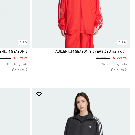
-40%
-40%
ז‘קט ריצה ADILENIUM SEASON 3 OVERSIZED
ADILENIUM SEASON 3 מכנסי ג'ינס ב
rice Reduced From
To
Price Reduced From
To
 549.90
₪ 329.94
₪ 499.90
₪ 299.94
Selected
Selected
Men Originals
Women Originals
2 Colours
2 Colours