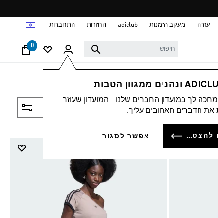
ד
עזרה
מעקב הזמנות
adiclub
החזרות
התחברות
0
חכה לך במועדון החברים שלנו - המועדון שעוזר
סינון ומיון
את הדברים האהובים עליך.
להתחברות או להצטרפות
אפשר לסגור