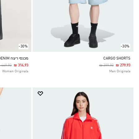
-30%
-30%
CARGO SHORTS
מכנסי ריצה FIREBIRD ADILENIUM DENIM
rice Reduced From
To
Price Reduced From
To
 449.90
₪ 314.93
₪ 399.90
₪ 279.93
Women Originals
Men Originals