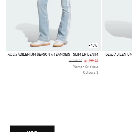
-40%
ADIL מכנסי
ADILENIUM SEASON 4 TEAMGEIST SLIM LR DENIM מכנסי
Price Reduced From
To
₪ 499.90
₪ 299.94
Selected
Women Originals
3 Colours