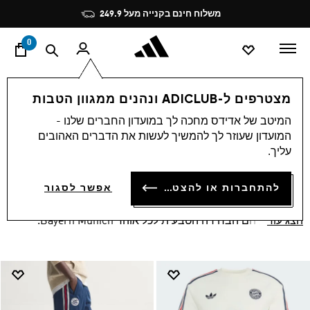
ד
Pause
הצטרפו חינם לאדיקלאב, תיהנו מהטבות ותצברו נקודות
promotion
rotation
0
לייף סטייל
null
מצטרפים ל-ADICLUB ונהנים ממגוון הטבות
BAYERN MUNICHקולקציית
המיטב של אדידס מחכה לך במועדון החברים שלנו -
(10)
המועדון שעוזר לך להמשיך לעשות את הדברים האהובים
סינון ומיון
הגדלת התמונות
עליך.
להתחברות או להצטרפות
אפשר לסגור
Bayern Munich קולקציית אדידס של מועדון הכדורגל - הסגנון
הספורטיבי והאייקוני, עם כל פריטי הלבוש המגוונים שישדרגו לכם
הצג עוד
כל מראה, הם הבחירה הטבעית לכל אוהד Bayern Munich.