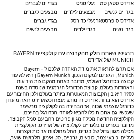
אדידס סטאן סמית'
נעלי טניס
בגדי ים לגברים
בגדי ים לנשים
מבצעים לילדים
מבצעים לגברים
אדידס סופרסטאר
נעלי כדורסל
בגדי גברים
בגדי נשים
בגדי ילדים
מבצעים לנשים
תרגישו שאתם חלק מהקבוצה עם קולקציית BAYERN
MUNICH של אדידס
אם תרצו להראות את מידת האהדה שלכם ל - Bayern
Munich, הגעתם למקום הנכון. Bayern Munich ן היא לא עוד
קבוצה בכדורגל העולמי, מדובר באחת מהקבוצות הידועות
והאהודות בעולם. קבוצת הכדורגל הגרמנית שנוסדה בשנת
1900 היא בין הקבוצות המעוטרות ביותר בעולם ולכן החיבור עם
אדידס הוא ברור. אדידס זה מותג מנצח וכשאדידס רואה מועדון
כדורגל עוצמתי שכזה, אז הבחירה בה לקולקציה מרשימה
שעכשיו גם אתם תוכלו להביא לאוהדי הכדורגל בחייכם.
הקולקציה החדשה מכילה מגוון פריטים רחב עם סמל הקבוצה,
מדובר בפריטים בלעדיים לקולקצייה של אדידס. הקולקציית
מכילה מגוון גדול של בגדים, החל מחולצות ארוכות וקצרות,
נעליים, כובעי צמר, כובעים, גרביים, סט אימון, תלבושת שוער,