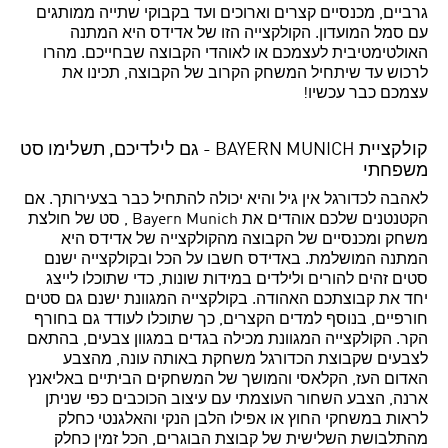
גרביים, מכנסיים קצרים וארוכים ועד בקבוקי שתייה ממותגים
עם סמל המועדון. הקולקצייה הזו של אדידס היא המתנה
האולטימטיבית לעצמכם או לאוהדי הקבוצה שבחייכם. מהרו
לרכוש עד שיתחיל המשחק הקרוב של הקבוצה, תכינו את
עצמכם כבר עכשיו!
קולקציית BAYERN MUNICH - גם לילדיכם, תשלימו סט
משפחתי
לאהבה לכדורגל אין גיל והיא יכולה להתחיל כבר בצעירותך. אם
הקטנטנים שלכם אוהדים את Bayern Munich , סט של חולצת
משחק ומכנסיים של הקבוצה מהקולקצייה של אדידס היא
המתנה המושלמת. באדידס חשבו על הכל ובקולקצייה ישנם
סטים זהים להורים ולילדים במידות שונות, כדי שתוכלו לייצג
יחד את קבוצתכם האהודה. בקולקצייה המגוונת ישנם גם סטים
חורפיים, בנוסף למדים הקצרים, כך שתוכלו לעודד גם בחורף
הקר. הקולקצייה המגוונת מכילה בגדים במגוון צבעים, בהתאם
לצבעים שקבוצת הכדורגל משחקת באותה עונה, מהצבע
האדום העז, הקלאסי והמושך של המשחקים הביתיים באליאנץ
ארנה, הצבע השחור העוצמתי עם עיצוב הכוכבים כפי שניתן
לראות במשחקי החוץ או אפילו הלבן הנקי והאלגנטי כחלק
מהתלבושת השלישית של קבוצת הבוגרים, הכל זמין כחלק