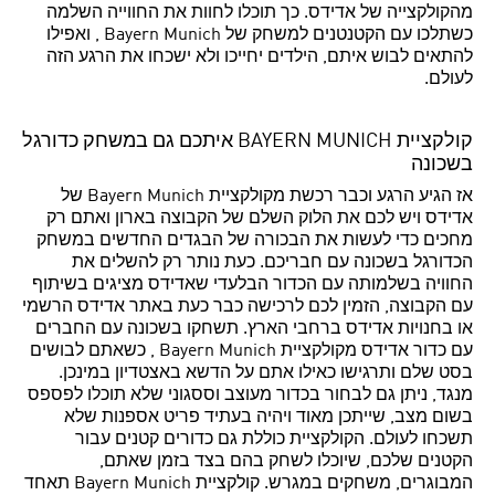
מהקולקצייה של אדידס. כך תוכלו לחוות את החווייה השלמה
כשתלכו עם הקטנטנים למשחק של Bayern Munich , ואפילו
להתאים לבוש איתם, הילדים יחייכו ולא ישכחו את הרגע הזה
לעולם.
קולקציית BAYERN MUNICH איתכם גם במשחק כדורגל
בשכונה
אז הגיע הרגע וכבר רכשת מקולקציית Bayern Munich של
אדידס ויש לכם את הלוק השלם של הקבוצה בארון ואתם רק
מחכים כדי לעשות את הבכורה של הבגדים החדשים במשחק
הכדורגל בשכונה עם חבריכם. כעת נותר רק להשלים את
החוויה בשלמותה עם הכדור הבלעדי שאדידס מציגים בשיתוף
עם הקבוצה, הזמין לכם לרכישה כבר כעת באתר אדידס הרשמי
או בחנויות אדידס ברחבי הארץ. תשחקו בשכונה עם החברים
עם כדור אדידס מקולקציית Bayern Munich , כשאתם לבושים
בסט שלם ותרגישו כאילו אתם על הדשא באצטדיון במינכן.
מנגד, ניתן גם לבחור בכדור מעוצב וססגוני שלא תוכלו לפספס
בשום מצב, שייתכן מאוד ויהיה בעתיד פריט אספנות שלא
תשכחו לעולם. הקולקציית כוללת גם כדורים קטנים עבור
הקטנים שלכם, שיוכלו לשחק בהם בצד בזמן שאתם,
המבוגרים, משחקים במגרש. קולקציית Bayern Munich תאחד