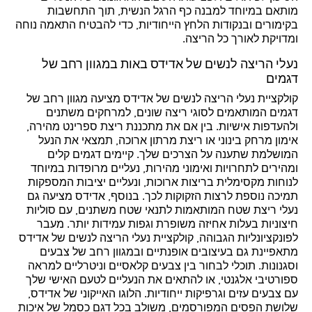
מותאם במיוחד למבנה כף הרגל הנשית, תוך התחשבות
בקימורים ובנקודות הלחץ הייחודיות, כדי להבטיח התאמה נוחה
ומדויקת לאורך כל הריצה.
נעלי הריצה לנשים של אדידס באות במגוון רחב של
דגמים
קולקציית נעלי הריצה לנשים של אדידס מציעה מגוון רחב של
דגמים המותאמים לסוגי ריצה שונים, למרחקים משתנים
ולהעדפות אישיות. בין אם את מתכננת ריצת ספרינט מהירה,
אימון מרחק בינוני או ריצת מרתון ארוכה, תמצאי את הנעל
המושלמת שתענה על הצרכים שלך. קיימים דגמים קלים
ומהירים לתחרויות ואימוני מהירות, נעליים מרופדות במיוחד
לנוחות מקסימלית בריצות ארוכות, ונעליים יציבות המספקות
תמיכה נוספת לרצות הזקוקות לכך. בנוסף, אדידס מציעה גם
נעלי ריצת שטח המותאמות לתנאי שטח משתנים, עם סוליות
חיצוניות בעלות אחיזה משופרת וגפות עמידות יותר. מעבר
לפונקציונליות הגבוהה, קולקציית נעלי הריצה לנשים של אדידס
מתאפיינת גם בעיצובים אופנתיים ובמגוון רחב של צבעים
וסגנונות. תוכלי לבחור בין צבעים קלאסיים וניטרליים למראה
ספורטיבי אלגנטי, או להתאים את הנעליים לטעם האישי שלך
עם צבעים עזים וגרפיקות ייחודיות. הלוגו האייקוני של אדידס,
שלושת הפסים המפורסמים, משולב בכל דגם כסמל של איכות