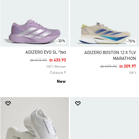
-30%
-70%
נעלי ADIZERO EVO SL
ADIZERO BOSTON 12 X TLV
MARATHON
Price Reduced From
To
₪ 619.90
₪ 433.93
Price Reduced Fro
To
₪ 699.90
₪ 209.97
Women ריצה
9 Colours
ריצה
New