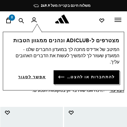
ד
Pause
משלוח חינם בקנייה מעל 249.9
promotion
rotation
0
ספורט
ריצה
נשים
נעליים
מצטרפים ל-ADICLUB ונהנים ממגוון הטבות
נעלי ריצה לנשים אדידס
המיטב של אדידס מחכה לך במועדון החברים שלנו -
(116)
המועדון שעוזר לך להמשיך לעשות את הדברים האהובים
סינון ומיון
הגדלת התמונות
עליך.
להתחברות או להצטרפות
אפשר לסגור
תתכוננו לחווית ריצה עוצמתית ונוחה עם נעלי הריצה החדשות של
אדידס! הן מעוצבות במיוחד כדי להתאים למבנה כף הרגל הנשית,
הצג עוד
ומעניקות תמיכה וגמישות בדיוק במקומות הנכונים.