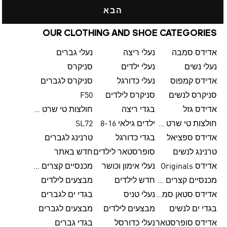
הבא
OUR CLOTHING AND SHOE CATEGORIES
אדידס סמבה
נעלי ריצה
נעלי גברים
נעלי נשים
נעלי ילדים
סניקרס
אדידס קמפוס
נעלי כדורגל
סניקרס לגברים
סניקרס לנשים
סניקרס לילדים
F50
אדידס גזל
בגדי ריצה
חולצות טי שרט לגברים
חולצות טי שרט לנשים
ילדים גילאי 8-16
SL72
אדידס ספציאל
בגדי כדורגל
טרנינג לגברים
טרנינג לנשים
סופרסטאר לילדים
חדש באתר
אדידס Originals
נעלי אימון וכושר
מכנסיים קצרים לגברים
מכנסיים קצרים לנשים
חדש לילדים
מבצעים לילדים
אדידס סטאן סמית'
נעלי טניס
בגדי ים לגברים
בגדי ים לנשים
מבצעים לילדים
מבצעים לגברים
אדידס סופרסטאר
נעלי כדורסל
בגדי גברים