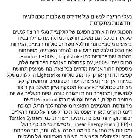
נעלי הריצה לנשים של אדידס משלבות טכנולוגיה
וחדשנות מתקדמת
הטכנולוגיה היא הלב הפועם של קולקציית נעלי הריצה לנשים
של אדידס. כל דגם משלב חדשנות מתקדמת כדי להבטיח
ביצועים מיטביים ונוחות ללא פשרות. סוליות הביניים, המהוות
את הבסיס לבלימת הזעזועים ולהחזר האנרגיה, מפותחות
בטכנולוגיות ייחודיות כמו BOOST, Lightstrike ו-Bounce.
טכנולוגיית BOOST, עם קפסולות האנרגיה הייחודיות שלה,
מספקת החזר אנרגיה מדהים בכל צעד, מה שמעניק תחושת
קפיציות ודוחף אותך קדימה. סוליות Lightstrike הן קלות משקל
במיוחד אך עדיין מציעות ריפוד רספונסיבי ותחושת קרקע
מצוינת. טכנולוגיית Bounce מספקת איזון מושלם בין ריפוד
לגמישות, ומבטיחה נוחות ותגובה טובה. גפות הנעליים עשויות
מחומרים קלים, נושמים וגמישים כמו Primeknit ורשת
מהונדסת, המעניקים התאמה מושלמת לכף הרגל, תמיכה
דינמית וזרימת אוויר אופטימלית כדי לשמור על כפות הרגליים
יבשות וקרירות. מערכות תמיכה ייעודיות, כמו Torsion System
ו-Linear Energy Push (LEP), מסייעות בייצוב כף הרגל
ומכוונות את התנועה קדימה בצורה יעילה יותר, תוך הפחתת
הסיכון לפיתולים ולפציעות. העיצוב הארגונומי של הנעליים