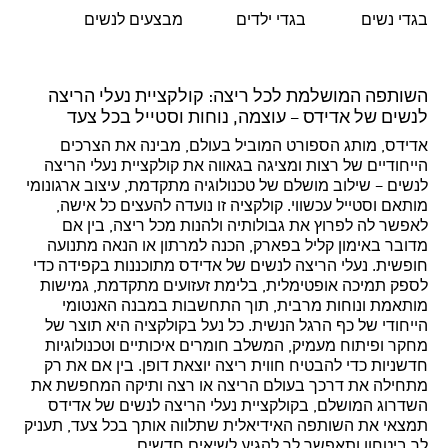
בגדי נשים
בגדי ילדים
מבצעים לנשים
השותפה המושלמת לכל ריצה: קולקציית נעלי הריצה
לנשים של אדידס – עוצמה, נוחות וסטייל בכל צעד
אדידס, מותג הספורט המוביל בעולם, מבינה את הצרכים
הייחודיים של רצות ומציגה בגאווה את קולקציית נעלי הריצה
לנשים – שילוב מושלם של טכנולוגיה מתקדמת, עיצוב ארגונומי
מותאם וסטייל עכשווי. קולקציה זו נועדה להעצים כל אישה,
לאפשר לה לפרוץ את גבולותיה ולהנות מכל ריצה, בין אם
מדובר באימון קליל בפארק, הכנה למרתון או הנאה מתנועה
חופשית. נעלי הריצה לנשים של אדידס מתוכננות בקפידה כדי
לספק תמיכה אופטימלית, בלימת זעזועים מתקדמת, גמישות
מותאמת ונוחות מרבית, תוך התחשבות במבנה האנטומי
הייחודי של כף הרגל הנשית. כל נעל בקולקציה היא תוצר של
מחקר ופיתוח מעמיק, המשלב חומרים איכותיים וטכנולוגיות
חדשניות כדי להבטיח חווית ריצה יוצאת דופן. בין אם את רק
מתחילה את דרכך בעולם הריצה או רצה ותיקה המחפשת את
השדרוג המושלם, בקולקציית נעלי הריצה לנשים של אדידס
תמצאי את השותפה האידיאלית שתלווה אותך בכל צעד, תעניק
לך ביטחון ותאפשר לך להגיע לשיאים חדשים.