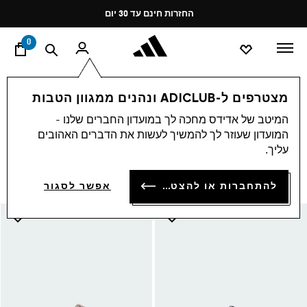
ד
Pause
החזרות חינם עד 30 יום
promotion
rotation
0
ספורט
ענפי ספורט אחרים
שחייה
שחיה- נשים
מצטרפים ל-ADICLUB ונהנים ממגוון הטבות
שחיה- נשים
המיטב של אדידס מחכה לך במועדון החברים שלנו -
(129)
המועדון שעוזר לך להמשיך לעשות את הדברים האהובים
סינון ומיון
הגדלת התמונות
עליך.
להתחברות או להצטרפות
אפשר לסגור