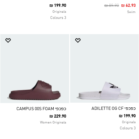
Price Reduced Fr
To
₪ 199.90
₪ 89.90
₪ 62.93
Originals
Swim
3 Colours
כפכפי ADILETTE OG CF
כפכפי CAMPUS 00S FOAM
₪ 199.90
₪ 229.90
Originals
Women Originals
3 Colours